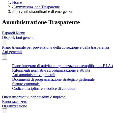
Home
/
Amministrazione Trasparente
/
Interventi straordinari e di emergenza
Amministrazione Trasparente
Espandi Menu
Disposizioni generali
Piano triennale per prevenzione della corruzione e della trasparenza
Atti generali
Piano integrato di attività e organizzazione semplificato - P.I.A.
Riferimenti normativi su organizzazione e attività
Atti amministrativi generali
Documenti di programmazione strategico gestionale
Statuto comunale
Codice disciplinare e codice di condotta
Oneri informativi per cittadini e imprese
Burocrazia zero
Organizzazione