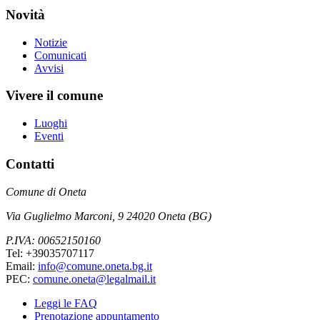
Novità
Notizie
Comunicati
Avvisi
Vivere il comune
Luoghi
Eventi
Contatti
Comune di Oneta
Via Guglielmo Marconi, 9 24020 Oneta (BG)
P.IVA: 00652150160
Tel: +39035707117
Email:
info@comune.oneta.bg.it
PEC:
comune.oneta@legalmail.it
Leggi le FAQ
Prenotazione appuntamento