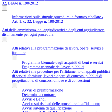
32, Legge n. 190/2012
Informazioni sulle singole procedure in formato tabellare -
Art. 1, c. 32, Legge n. 190/2012
Atti delle amministrazioni aggiudicatrici e degli enti aggiudicatori
distintamente per ogni procedura
Atti relativi alla programmazione di lavori, opere, servizi e
forniture
Programma biennale degli acquisiti di beni e servizi
Programma triennale dei lavori pubblici
Atti relativi alle procedure per l'affidamento di appalti pubblici
di servizi, forniture, lavori e opere, di concorsi pubblici di
progettazione, di concorsi di idee e di concessioni
Avvisi di preinformazione
Determina a contrarre
Avvisi e Bandi
Avviso sui risultati delle procedure di affidamento
Avvisi sistema di qualificazione