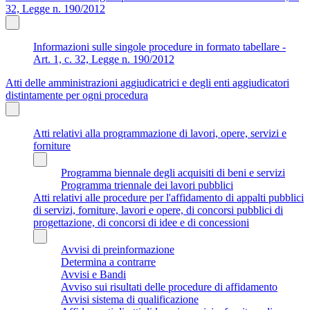
32, Legge n. 190/2012
Informazioni sulle singole procedure in formato tabellare -
Art. 1, c. 32, Legge n. 190/2012
Atti delle amministrazioni aggiudicatrici e degli enti aggiudicatori
distintamente per ogni procedura
Atti relativi alla programmazione di lavori, opere, servizi e
forniture
Programma biennale degli acquisiti di beni e servizi
Programma triennale dei lavori pubblici
Atti relativi alle procedure per l'affidamento di appalti pubblici
di servizi, forniture, lavori e opere, di concorsi pubblici di
progettazione, di concorsi di idee e di concessioni
Avvisi di preinformazione
Determina a contrarre
Avvisi e Bandi
Avviso sui risultati delle procedure di affidamento
Avvisi sistema di qualificazione