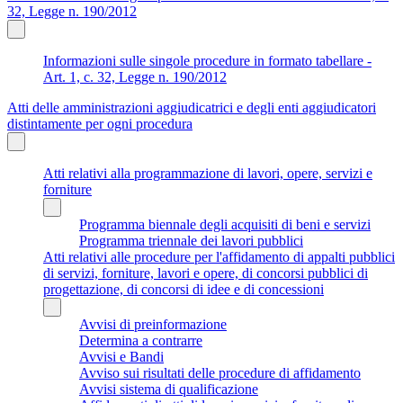
32, Legge n. 190/2012
Informazioni sulle singole procedure in formato tabellare -
Art. 1, c. 32, Legge n. 190/2012
Atti delle amministrazioni aggiudicatrici e degli enti aggiudicatori
distintamente per ogni procedura
Atti relativi alla programmazione di lavori, opere, servizi e
forniture
Programma biennale degli acquisiti di beni e servizi
Programma triennale dei lavori pubblici
Atti relativi alle procedure per l'affidamento di appalti pubblici
di servizi, forniture, lavori e opere, di concorsi pubblici di
progettazione, di concorsi di idee e di concessioni
Avvisi di preinformazione
Determina a contrarre
Avvisi e Bandi
Avviso sui risultati delle procedure di affidamento
Avvisi sistema di qualificazione