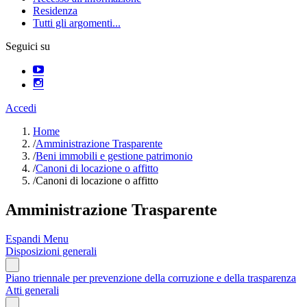
Residenza
Tutti gli argomenti...
Seguici su
Accedi
Home
/
Amministrazione Trasparente
/
Beni immobili e gestione patrimonio
/
Canoni di locazione o affitto
/
Canoni di locazione o affitto
Amministrazione Trasparente
Espandi Menu
Disposizioni generali
Piano triennale per prevenzione della corruzione e della trasparenza
Atti generali