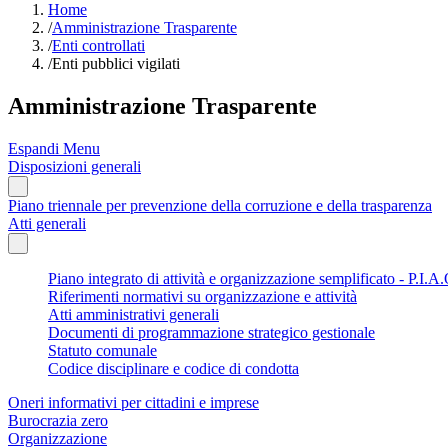
Home
/
Amministrazione Trasparente
/
Enti controllati
/
Enti pubblici vigilati
Amministrazione Trasparente
Espandi Menu
Disposizioni generali
Piano triennale per prevenzione della corruzione e della trasparenza
Atti generali
Piano integrato di attività e organizzazione semplificato - P.I.A.
Riferimenti normativi su organizzazione e attività
Atti amministrativi generali
Documenti di programmazione strategico gestionale
Statuto comunale
Codice disciplinare e codice di condotta
Oneri informativi per cittadini e imprese
Burocrazia zero
Organizzazione