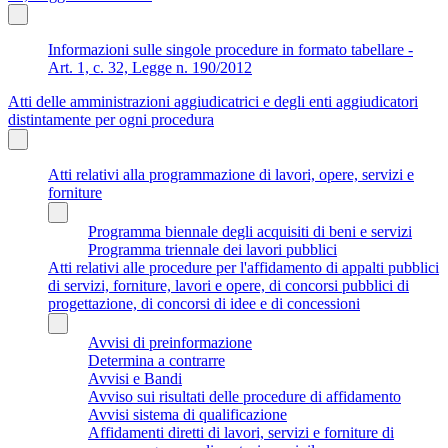
Informazioni sulle singole procedure in formato tabellare -
Art. 1, c. 32, Legge n. 190/2012
Atti delle amministrazioni aggiudicatrici e degli enti aggiudicatori
distintamente per ogni procedura
Atti relativi alla programmazione di lavori, opere, servizi e
forniture
Programma biennale degli acquisiti di beni e servizi
Programma triennale dei lavori pubblici
Atti relativi alle procedure per l'affidamento di appalti pubblici
di servizi, forniture, lavori e opere, di concorsi pubblici di
progettazione, di concorsi di idee e di concessioni
Avvisi di preinformazione
Determina a contrarre
Avvisi e Bandi
Avviso sui risultati delle procedure di affidamento
Avvisi sistema di qualificazione
Affidamenti diretti di lavori, servizi e forniture di