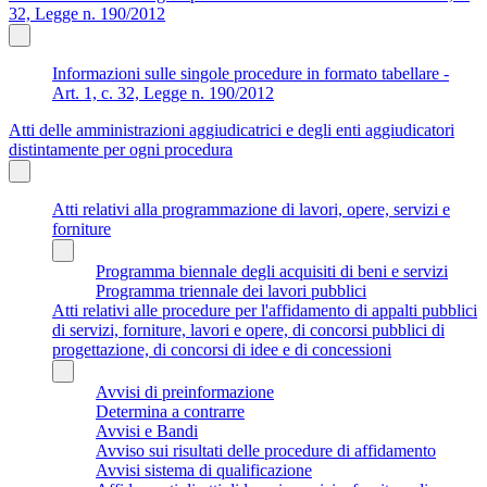
32, Legge n. 190/2012
Informazioni sulle singole procedure in formato tabellare -
Art. 1, c. 32, Legge n. 190/2012
Atti delle amministrazioni aggiudicatrici e degli enti aggiudicatori
distintamente per ogni procedura
Atti relativi alla programmazione di lavori, opere, servizi e
forniture
Programma biennale degli acquisiti di beni e servizi
Programma triennale dei lavori pubblici
Atti relativi alle procedure per l'affidamento di appalti pubblici
di servizi, forniture, lavori e opere, di concorsi pubblici di
progettazione, di concorsi di idee e di concessioni
Avvisi di preinformazione
Determina a contrarre
Avvisi e Bandi
Avviso sui risultati delle procedure di affidamento
Avvisi sistema di qualificazione