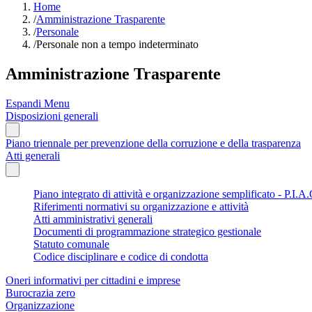
Home
/
Amministrazione Trasparente
/
Personale
/
Personale non a tempo indeterminato
Amministrazione Trasparente
Espandi Menu
Disposizioni generali
Piano triennale per prevenzione della corruzione e della trasparenza
Atti generali
Piano integrato di attività e organizzazione semplificato - P.I.A.
Riferimenti normativi su organizzazione e attività
Atti amministrativi generali
Documenti di programmazione strategico gestionale
Statuto comunale
Codice disciplinare e codice di condotta
Oneri informativi per cittadini e imprese
Burocrazia zero
Organizzazione