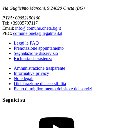
Via Guglielmo Marconi, 9 24020 Oneta (BG)
P.IVA: 00652150160
Tel: +39035707117
Email:
info@comune.oneta.bg.it
PEC:
comune.oneta@legalmail.it
Leggi le FAQ
Prenotazione appuntamento
Segnalazione disservizio
Richiesta d'assistenza
Amministrazione trasparente
Informativa privacy
Note legali
Dichiarazione di accessibilità
Piano di miglioramento del sito e dei servizi
Seguici su