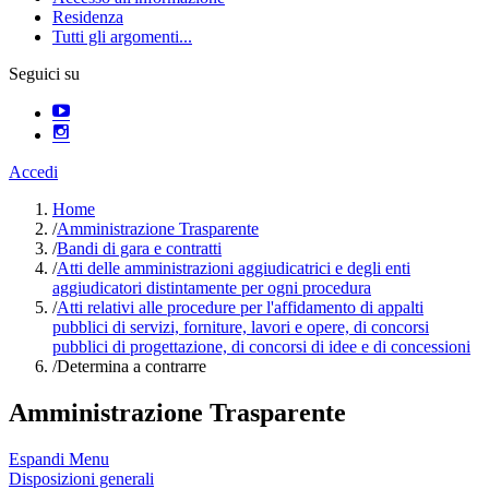
Residenza
Tutti gli argomenti...
Seguici su
Accedi
Home
/
Amministrazione Trasparente
/
Bandi di gara e contratti
/
Atti delle amministrazioni aggiudicatrici e degli enti
aggiudicatori distintamente per ogni procedura
/
Atti relativi alle procedure per l'affidamento di appalti
pubblici di servizi, forniture, lavori e opere, di concorsi
pubblici di progettazione, di concorsi di idee e di concessioni
/
Determina a contrarre
Amministrazione Trasparente
Espandi Menu
Disposizioni generali