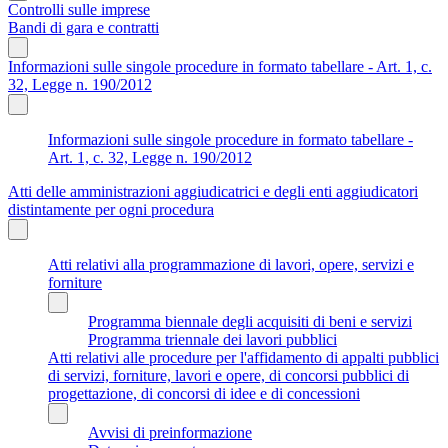
Controlli sulle imprese
Bandi di gara e contratti
Informazioni sulle singole procedure in formato tabellare - Art. 1, c.
32, Legge n. 190/2012
Informazioni sulle singole procedure in formato tabellare -
Art. 1, c. 32, Legge n. 190/2012
Atti delle amministrazioni aggiudicatrici e degli enti aggiudicatori
distintamente per ogni procedura
Atti relativi alla programmazione di lavori, opere, servizi e
forniture
Programma biennale degli acquisiti di beni e servizi
Programma triennale dei lavori pubblici
Atti relativi alle procedure per l'affidamento di appalti pubblici
di servizi, forniture, lavori e opere, di concorsi pubblici di
progettazione, di concorsi di idee e di concessioni
Avvisi di preinformazione