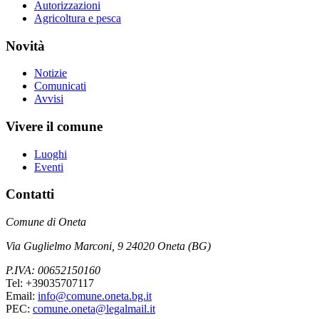
Autorizzazioni
Agricoltura e pesca
Novità
Notizie
Comunicati
Avvisi
Vivere il comune
Luoghi
Eventi
Contatti
Comune di Oneta
Via Guglielmo Marconi, 9 24020 Oneta (BG)
P.IVA: 00652150160
Tel: +39035707117
Email:
info@comune.oneta.bg.it
PEC:
comune.oneta@legalmail.it