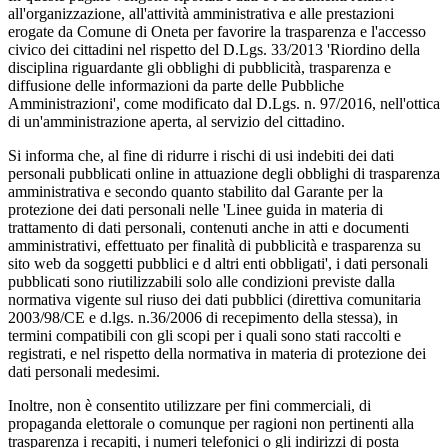
all'organizzazione, all'attività amministrativa e alle prestazioni
erogate da Comune di Oneta per favorire la trasparenza e l'accesso
civico dei cittadini nel rispetto del D.Lgs. 33/2013 'Riordino della
disciplina riguardante gli obblighi di pubblicità, trasparenza e
diffusione delle informazioni da parte delle Pubbliche
Amministrazioni', come modificato dal D.Lgs. n. 97/2016, nell'ottica
di un'amministrazione aperta, al servizio del cittadino.
Si informa che, al fine di ridurre i rischi di usi indebiti dei dati
personali pubblicati online in attuazione degli obblighi di trasparenza
amministrativa e secondo quanto stabilito dal Garante per la
protezione dei dati personali nelle 'Linee guida in materia di
trattamento di dati personali, contenuti anche in atti e documenti
amministrativi, effettuato per finalità di pubblicità e trasparenza su
sito web da soggetti pubblici e d altri enti obbligati', i dati personali
pubblicati sono riutilizzabili solo alle condizioni previste dalla
normativa vigente sul riuso dei dati pubblici (direttiva comunitaria
2003/98/CE e d.lgs. n.36/2006 di recepimento della stessa), in
termini compatibili con gli scopi per i quali sono stati raccolti e
registrati, e nel rispetto della normativa in materia di protezione dei
dati personali medesimi.
Inoltre, non è consentito utilizzare per fini commerciali, di
propaganda elettorale o comunque per ragioni non pertinenti alla
trasparenza i recapiti, i numeri telefonici o gli indirizzi di posta