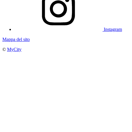
Instagram
Mappa del sito
©
MyCity