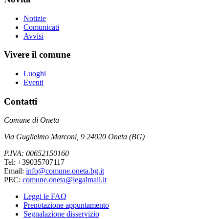
Notizie
Comunicati
Avvisi
Vivere il comune
Luoghi
Eventi
Contatti
Comune di Oneta
Via Guglielmo Marconi, 9 24020 Oneta (BG)
P.IVA: 00652150160
Tel: +39035707117
Email:
info@comune.oneta.bg.it
PEC:
comune.oneta@legalmail.it
Leggi le FAQ
Prenotazione appuntamento
Segnalazione disservizio