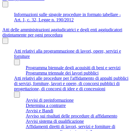
Informazioni sulle singole procedure in formato tabellare -
Art. 1, c. 32, Legge n. 190/2012
Atti delle amministrazioni aggiudicatrici e degli enti aggiudicatori
distintamente per ogni procedura
Atti relativi alla programmazione di lavori, opere, servizi e
forniture
Programma biennale degli acquisiti di beni e servizi
Programma triennale dei lavori pubblici
Atti relativi alle procedure per l'affidamento di appalti pubblici
di servizi, forniture, lavori e opere, di concorsi pubblici di
progettazione, di concorsi di idee e di concessioni
Avvisi di preinformazione
Determina a contrarre
Avvisi e Bandi
Avviso sui risultati delle procedure di affidamento
Avvisi sistema di qualificazione
Affidamenti diretti di lavori, servizi e forniture di