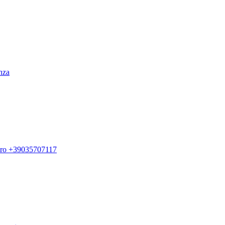
enza
ero +39035707117