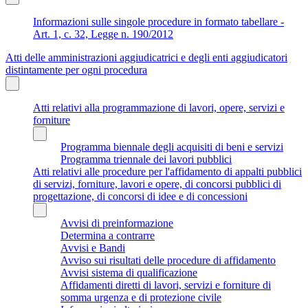
Informazioni sulle singole procedure in formato tabellare -
Art. 1, c. 32, Legge n. 190/2012
Atti delle amministrazioni aggiudicatrici e degli enti aggiudicatori
distintamente per ogni procedura
Atti relativi alla programmazione di lavori, opere, servizi e
forniture
Programma biennale degli acquisiti di beni e servizi
Programma triennale dei lavori pubblici
Atti relativi alle procedure per l'affidamento di appalti pubblici
di servizi, forniture, lavori e opere, di concorsi pubblici di
progettazione, di concorsi di idee e di concessioni
Avvisi di preinformazione
Determina a contrarre
Avvisi e Bandi
Avviso sui risultati delle procedure di affidamento
Avvisi sistema di qualificazione
Affidamenti diretti di lavori, servizi e forniture di
somma urgenza e di protezione civile