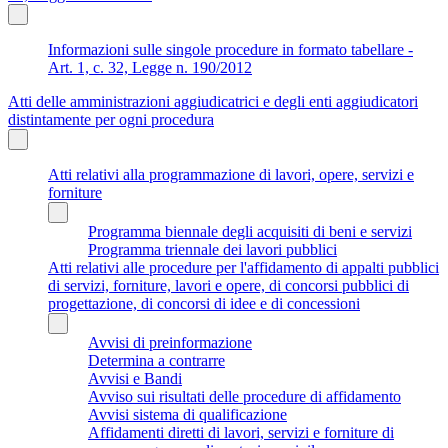
Informazioni sulle singole procedure in formato tabellare -
Art. 1, c. 32, Legge n. 190/2012
Atti delle amministrazioni aggiudicatrici e degli enti aggiudicatori
distintamente per ogni procedura
Atti relativi alla programmazione di lavori, opere, servizi e
forniture
Programma biennale degli acquisiti di beni e servizi
Programma triennale dei lavori pubblici
Atti relativi alle procedure per l'affidamento di appalti pubblici
di servizi, forniture, lavori e opere, di concorsi pubblici di
progettazione, di concorsi di idee e di concessioni
Avvisi di preinformazione
Determina a contrarre
Avvisi e Bandi
Avviso sui risultati delle procedure di affidamento
Avvisi sistema di qualificazione
Affidamenti diretti di lavori, servizi e forniture di