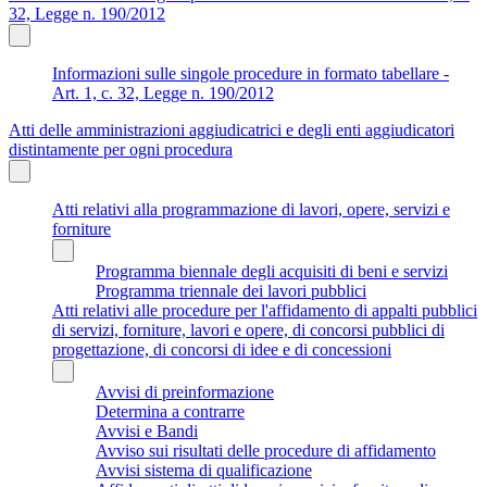
32, Legge n. 190/2012
Informazioni sulle singole procedure in formato tabellare -
Art. 1, c. 32, Legge n. 190/2012
Atti delle amministrazioni aggiudicatrici e degli enti aggiudicatori
distintamente per ogni procedura
Atti relativi alla programmazione di lavori, opere, servizi e
forniture
Programma biennale degli acquisiti di beni e servizi
Programma triennale dei lavori pubblici
Atti relativi alle procedure per l'affidamento di appalti pubblici
di servizi, forniture, lavori e opere, di concorsi pubblici di
progettazione, di concorsi di idee e di concessioni
Avvisi di preinformazione
Determina a contrarre
Avvisi e Bandi
Avviso sui risultati delle procedure di affidamento
Avvisi sistema di qualificazione