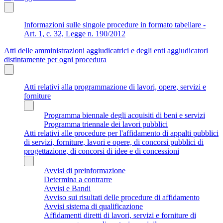
Informazioni sulle singole procedure in formato tabellare -
Art. 1, c. 32, Legge n. 190/2012
Atti delle amministrazioni aggiudicatrici e degli enti aggiudicatori
distintamente per ogni procedura
Atti relativi alla programmazione di lavori, opere, servizi e
forniture
Programma biennale degli acquisiti di beni e servizi
Programma triennale dei lavori pubblici
Atti relativi alle procedure per l'affidamento di appalti pubblici
di servizi, forniture, lavori e opere, di concorsi pubblici di
progettazione, di concorsi di idee e di concessioni
Avvisi di preinformazione
Determina a contrarre
Avvisi e Bandi
Avviso sui risultati delle procedure di affidamento
Avvisi sistema di qualificazione
Affidamenti diretti di lavori, servizi e forniture di