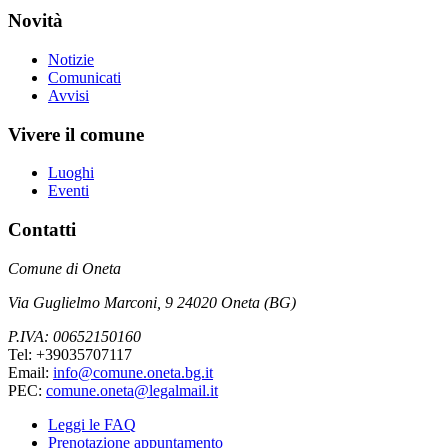
Novità
Notizie
Comunicati
Avvisi
Vivere il comune
Luoghi
Eventi
Contatti
Comune di Oneta
Via Guglielmo Marconi, 9 24020 Oneta (BG)
P.IVA: 00652150160
Tel: +39035707117
Email:
info@comune.oneta.bg.it
PEC:
comune.oneta@legalmail.it
Leggi le FAQ
Prenotazione appuntamento