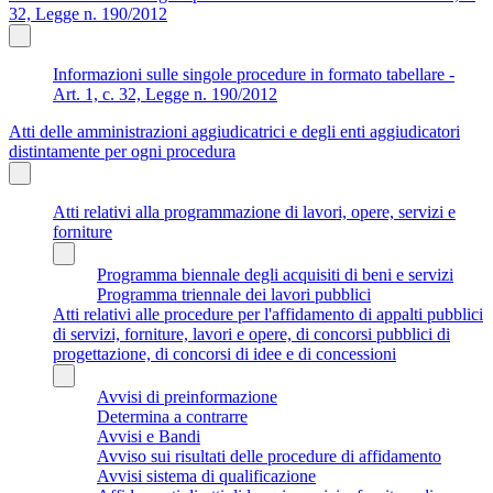
32, Legge n. 190/2012
Informazioni sulle singole procedure in formato tabellare -
Art. 1, c. 32, Legge n. 190/2012
Atti delle amministrazioni aggiudicatrici e degli enti aggiudicatori
distintamente per ogni procedura
Atti relativi alla programmazione di lavori, opere, servizi e
forniture
Programma biennale degli acquisiti di beni e servizi
Programma triennale dei lavori pubblici
Atti relativi alle procedure per l'affidamento di appalti pubblici
di servizi, forniture, lavori e opere, di concorsi pubblici di
progettazione, di concorsi di idee e di concessioni
Avvisi di preinformazione
Determina a contrarre
Avvisi e Bandi
Avviso sui risultati delle procedure di affidamento
Avvisi sistema di qualificazione