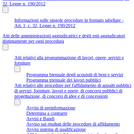
32, Legge n. 190/2012
Informazioni sulle singole procedure in formato tabellare -
Art. 1, c. 32, Legge n. 190/2012
Atti delle amministrazioni aggiudicatrici e degli enti aggiudicatori
distintamente per ogni procedura
Atti relativi alla programmazione di lavori, opere, servizi e
forniture
Programma biennale degli acquisiti di beni e servizi
Programma triennale dei lavori pubblici
Atti relativi alle procedure per l'affidamento di appalti pubblici
di servizi, forniture, lavori e opere, di concorsi pubblici di
progettazione, di concorsi di idee e di concessioni
Avvisi di preinformazione
Determina a contrarre
Avvisi e Bandi
Avviso sui risultati delle procedure di affidamento
Avvisi sistema di qualificazione