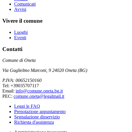
Comunicati
Avvisi
Vivere il comune
Luoghi
Eventi
Contatti
Comune di Oneta
Via Guglielmo Marconi, 9 24020 Oneta (BG)
P.IVA: 00652150160
Tel: +39035707117
Email:
info@comune.oneta.bg.it
PEC:
comune.oneta@legalmail.it
Leggi le FAQ
Prenotazione appuntamento
Segnalazione disservizio
Richiesta d'assistenza