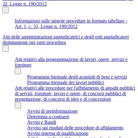
32, Legge n. 190/2012
Informazioni sulle singole procedure in formato tabellare -
Art. 1, c. 32, Legge n. 190/2012
Atti delle amministrazioni aggiudicatrici e degli enti aggiudicatori
distintamente per ogni procedura
Atti relativi alla programmazione di lavori, opere, servizi e
forniture
Programma biennale degli acquisiti di beni e servizi
Programma triennale dei lavori pubblici
Atti relativi alle procedure per l'affidamento di appalti pubblici
di servizi, forniture, lavori e opere, di concorsi pubblici di
progettazione, di concorsi di idee e di concessioni
Avvisi di preinformazione
Determina a contrarre
Avvisi e Bandi
Avviso sui risultati delle procedure di affidamento
Avvisi sistema di qualificazione