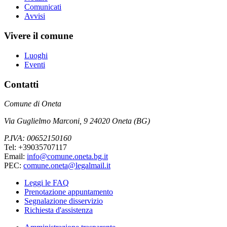
Comunicati
Avvisi
Vivere il comune
Luoghi
Eventi
Contatti
Comune di Oneta
Via Guglielmo Marconi, 9 24020 Oneta (BG)
P.IVA: 00652150160
Tel: +39035707117
Email:
info@comune.oneta.bg.it
PEC:
comune.oneta@legalmail.it
Leggi le FAQ
Prenotazione appuntamento
Segnalazione disservizio
Richiesta d'assistenza