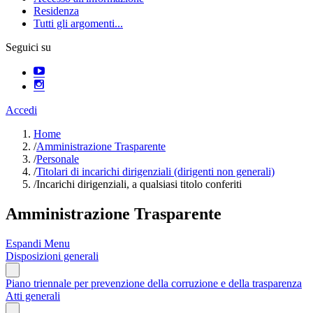
Residenza
Tutti gli argomenti...
Seguici su
Accedi
Home
/
Amministrazione Trasparente
/
Personale
/
Titolari di incarichi dirigenziali (dirigenti non generali)
/
Incarichi dirigenziali, a qualsiasi titolo conferiti
Amministrazione Trasparente
Espandi Menu
Disposizioni generali
Piano triennale per prevenzione della corruzione e della trasparenza
Atti generali