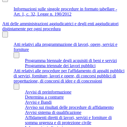
Informazioni sulle singole procedure in formato tabellare -
Art. 1, c. 32, Legge n. 190/2012
Atti delle amministrazioni aggiudicatrici e degli enti aggiudicatori
distintamente per ogni procedura
Atti relativi alla programmazione di lavori, opere, servizi e
forniture
Programma biennale degli acquisiti di beni e servizi
Programma triennale dei lavori pubblici
Atti relativi alle procedure per l'affidamento di appalti pubblici
di servizi, forniture, lavori e opere, di concorsi pubblici di
progettazione, di concorsi di idee e di concessioni
Avvisi di preinformazione
Determina a contrarre
Avvisi e Bandi
Avviso sui risultati delle procedure di affidamento
Avvisi sistema di qualificazione
Affidamenti diretti di lavori, servizi e forniture di
somma urgenza e di protezione civile