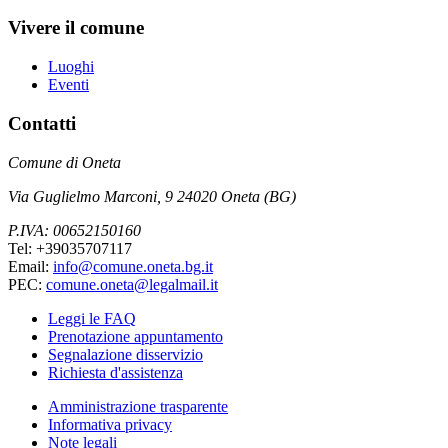
Vivere il comune
Luoghi
Eventi
Contatti
Comune di Oneta
Via Guglielmo Marconi, 9 24020 Oneta (BG)
P.IVA: 00652150160
Tel: +39035707117
Email:
info@comune.oneta.bg.it
PEC:
comune.oneta@legalmail.it
Leggi le FAQ
Prenotazione appuntamento
Segnalazione disservizio
Richiesta d'assistenza
Amministrazione trasparente
Informativa privacy
Note legali