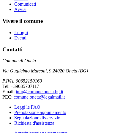
Comunicati
Avvisi
Vivere il comune
Luoghi
Eventi
Contatti
Comune di Oneta
Via Guglielmo Marconi, 9 24020 Oneta (BG)
P.IVA: 00652150160
Tel: +39035707117
Email:
info@comune.oneta.bg.it
PEC:
comune.oneta@legalmail.it
Leggi le FAQ
Prenotazione appuntamento
Segnalazione disservizio
Richiesta d'assistenza