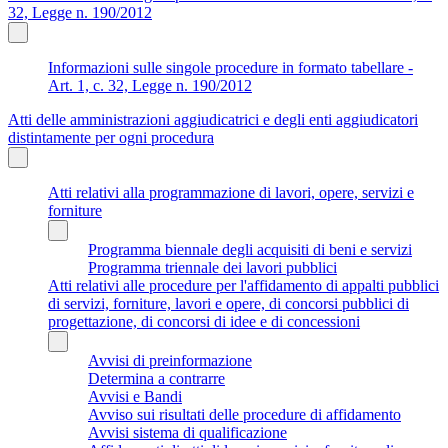
32, Legge n. 190/2012
Informazioni sulle singole procedure in formato tabellare -
Art. 1, c. 32, Legge n. 190/2012
Atti delle amministrazioni aggiudicatrici e degli enti aggiudicatori
distintamente per ogni procedura
Atti relativi alla programmazione di lavori, opere, servizi e
forniture
Programma biennale degli acquisiti di beni e servizi
Programma triennale dei lavori pubblici
Atti relativi alle procedure per l'affidamento di appalti pubblici
di servizi, forniture, lavori e opere, di concorsi pubblici di
progettazione, di concorsi di idee e di concessioni
Avvisi di preinformazione
Determina a contrarre
Avvisi e Bandi
Avviso sui risultati delle procedure di affidamento
Avvisi sistema di qualificazione