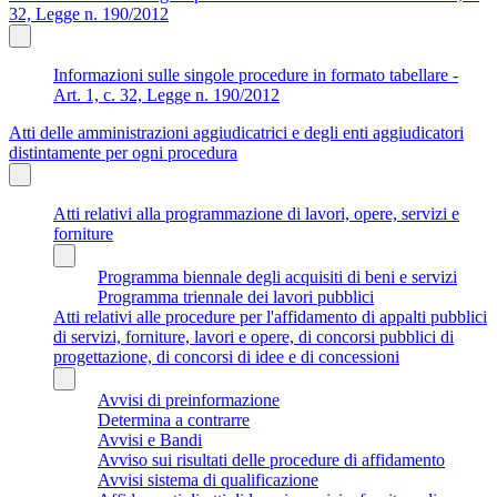
32, Legge n. 190/2012
Informazioni sulle singole procedure in formato tabellare -
Art. 1, c. 32, Legge n. 190/2012
Atti delle amministrazioni aggiudicatrici e degli enti aggiudicatori
distintamente per ogni procedura
Atti relativi alla programmazione di lavori, opere, servizi e
forniture
Programma biennale degli acquisiti di beni e servizi
Programma triennale dei lavori pubblici
Atti relativi alle procedure per l'affidamento di appalti pubblici
di servizi, forniture, lavori e opere, di concorsi pubblici di
progettazione, di concorsi di idee e di concessioni
Avvisi di preinformazione
Determina a contrarre
Avvisi e Bandi
Avviso sui risultati delle procedure di affidamento
Avvisi sistema di qualificazione