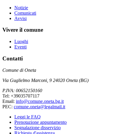
Notizie
Comunicati
Avvisi
Vivere il comune
Luoghi
Eventi
Contatti
Comune di Oneta
Via Guglielmo Marconi, 9 24020 Oneta (BG)
P.IVA: 00652150160
Tel: +39035707117
Email:
info@comune.oneta.bg.it
PEC:
comune.oneta@legalmail.it
Leggi le FAQ
Prenotazione appuntamento
Segnalazione disservizio
Richiesta d'assistenza