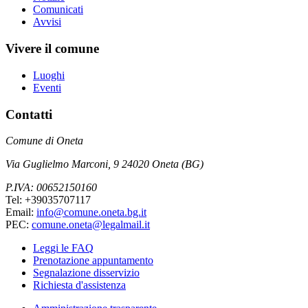
Comunicati
Avvisi
Vivere il comune
Luoghi
Eventi
Contatti
Comune di Oneta
Via Guglielmo Marconi, 9 24020 Oneta (BG)
P.IVA: 00652150160
Tel: +39035707117
Email:
info@comune.oneta.bg.it
PEC:
comune.oneta@legalmail.it
Leggi le FAQ
Prenotazione appuntamento
Segnalazione disservizio
Richiesta d'assistenza