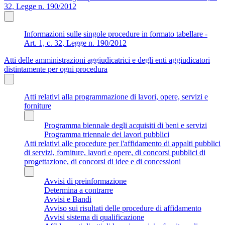
32, Legge n. 190/2012
Informazioni sulle singole procedure in formato tabellare -
Art. 1, c. 32, Legge n. 190/2012
Atti delle amministrazioni aggiudicatrici e degli enti aggiudicatori
distintamente per ogni procedura
Atti relativi alla programmazione di lavori, opere, servizi e
forniture
Programma biennale degli acquisiti di beni e servizi
Programma triennale dei lavori pubblici
Atti relativi alle procedure per l'affidamento di appalti pubblici
di servizi, forniture, lavori e opere, di concorsi pubblici di
progettazione, di concorsi di idee e di concessioni
Avvisi di preinformazione
Determina a contrarre
Avvisi e Bandi
Avviso sui risultati delle procedure di affidamento
Avvisi sistema di qualificazione