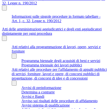
32, Legge n. 190/2012
Informazioni sulle singole procedure in formato tabellare -
Art. 1, c. 32, Legge n. 190/2012
Atti delle amministrazioni aggiudicatrici e degli enti aggiudicatori
distintamente per ogni procedura
Atti relativi alla programmazione di lavori, opere, servizi e
forniture
Programma biennale degli acquisiti di beni e servizi
Programma triennale dei lavori pubblici
Atti relativi alle procedure per l'affidamento di appalti pubblici
di servizi, forniture, lavori e opere, di concorsi pubblici di
progettazione, di concorsi di idee e di concessioni
Avvisi di preinformazione
Determina a contrarre
Avvisi e Bandi
Avviso sui risultati delle procedure di affidamento
Avvisi sistema di qualificazione