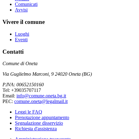
Comunicati
Avvisi
Vivere il comune
Luoghi
Eventi
Contatti
Comune di Oneta
Via Guglielmo Marconi, 9 24020 Oneta (BG)
P.IVA: 00652150160
Tel: +39035707117
Email:
info@comune.oneta.bg.it
PEC:
comune.oneta@legalmail.it
Leggi le FAQ
Prenotazione appuntamento
Segnalazione disservizio
Richiesta d'assistenza