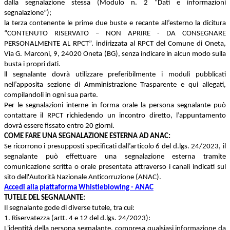
dalla segnalazione stessa (Modulo n. 2 “Dati e informazioni
segnalazione”);
la terza contenente le prime due buste e recante all’esterno la dicitura
“CONTENUTO RISERVATO – NON APRIRE - DA CONSEGNARE
PERSONALMENTE AL RPCT”. indirizzata al RPCT del Comune di Oneta,
Via G. Marconi, 9, 24020 Oneta (BG), senza indicare in alcun modo sulla
busta i propri dati.
ll segnalante dovrà utilizzare preferibilmente i moduli pubblicati
nell’apposita sezione di Amministrazione Trasparente e qui allegati,
compilandoli in ogni sua parte.
Per le segnalazioni interne in forma orale la persona segnalante può
contattare il RPCT richiedendo un incontro diretto, l’appuntamento
dovrà essere fissato entro 20 giorni.
COME FARE UNA SEGNALAZIONE ESTERNA AD ANAC:
Se ricorrono i presupposti specificati dall’articolo 6 del d.lgs. 24/2023, il
segnalante può effettuare una segnalazione esterna tramite
comunicazione scritta o orale presentata attraverso i canali indicati sul
sito dell'Autorità Nazionale Anticorruzione (ANAC).
Accedi alla piattaforma Whistleblowing - ANAC
TUTELE DEL SEGNALANTE:
Il segnalante gode di diverse tutele, tra cui:
1. Riservatezza (artt. 4 e 12 del d.lgs. 24/2023):
L'identità della persona segnalante, compresa qualsiasi informazione da