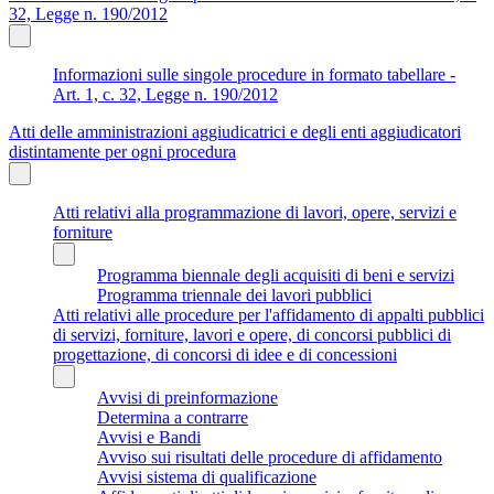
32, Legge n. 190/2012
Informazioni sulle singole procedure in formato tabellare -
Art. 1, c. 32, Legge n. 190/2012
Atti delle amministrazioni aggiudicatrici e degli enti aggiudicatori
distintamente per ogni procedura
Atti relativi alla programmazione di lavori, opere, servizi e
forniture
Programma biennale degli acquisiti di beni e servizi
Programma triennale dei lavori pubblici
Atti relativi alle procedure per l'affidamento di appalti pubblici
di servizi, forniture, lavori e opere, di concorsi pubblici di
progettazione, di concorsi di idee e di concessioni
Avvisi di preinformazione
Determina a contrarre
Avvisi e Bandi
Avviso sui risultati delle procedure di affidamento
Avvisi sistema di qualificazione