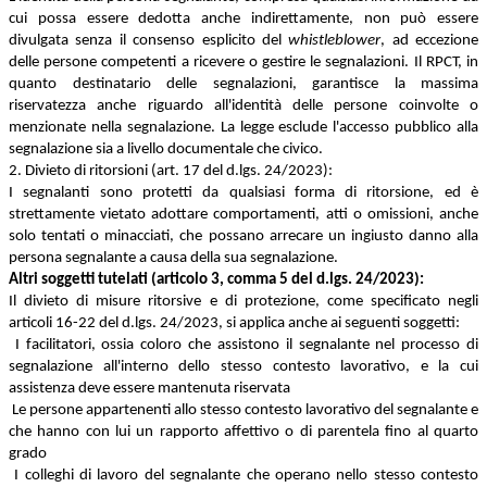
cui possa essere dedotta anche indirettamente, non può essere
divulgata senza il consenso esplicito del
whistleblower
, ad eccezione
delle persone competenti a ricevere o gestire le segnalazioni. Il RPCT, in
quanto destinatario delle segnalazioni, garantisce la massima
riservatezza anche riguardo all'identità delle persone coinvolte o
menzionate nella segnalazione. La legge esclude l'accesso pubblico alla
segnalazione sia a livello documentale che civico.
2. Divieto di ritorsioni (art. 17 del d.lgs. 24/2023):
I segnalanti sono protetti da qualsiasi forma di ritorsione, ed è
strettamente vietato adottare comportamenti, atti o omissioni, anche
solo tentati o minacciati, che possano arrecare un ingiusto danno alla
persona segnalante a causa della sua segnalazione.
Altri soggetti tutelati (articolo 3, comma 5 del d.lgs. 24/2023):
Il divieto di misure ritorsive e di protezione, come specificato negli
articoli 16-22 del d.lgs. 24/2023, si applica anche ai seguenti soggetti:
I facilitatori, ossia coloro che assistono il segnalante nel processo di
segnalazione all'interno dello stesso contesto lavorativo, e la cui
assistenza deve essere mantenuta riservata
Le persone appartenenti allo stesso contesto lavorativo del segnalante e
che hanno con lui un rapporto affettivo o di parentela fino al quarto
grado
I colleghi di lavoro del segnalante che operano nello stesso contesto