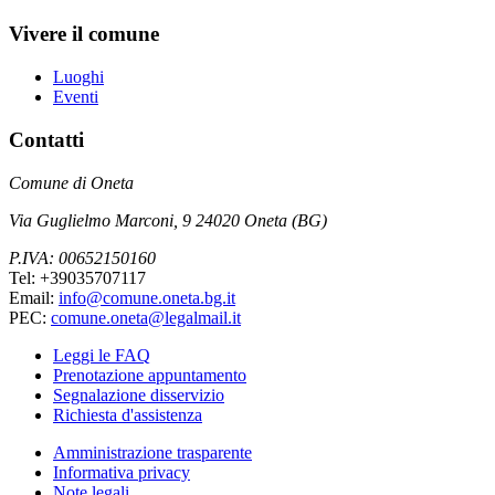
Vivere il comune
Luoghi
Eventi
Contatti
Comune di Oneta
Via Guglielmo Marconi, 9 24020 Oneta (BG)
P.IVA: 00652150160
Tel: +39035707117
Email:
info@comune.oneta.bg.it
PEC:
comune.oneta@legalmail.it
Leggi le FAQ
Prenotazione appuntamento
Segnalazione disservizio
Richiesta d'assistenza
Amministrazione trasparente
Informativa privacy
Note legali