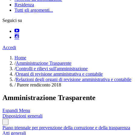
Residenza
Tutti gli argomenti...
Seguici su
Accedi
Home
/
Amministrazione Trasparente
/
Controlli e rilievi sull'amministrazione
/
Organi di revisione amministrativa e contabile
/
Relazioni degli organi di revisione amministrativa e contabile
/
Parere rendiconto 2018
Amministrazione Trasparente
Espandi Menu
Disposizioni generali
Piano triennale per prevenzione della corruzione e della trasparenza
Atti generali