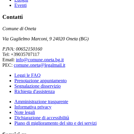
Eventi
Contatti
Comune di Oneta
Via Guglielmo Marconi, 9 24020 Oneta (BG)
P.IVA: 00652150160
Tel: +39035707117
Email:
info@comune.oneta.bg.it
PEC:
comune.oneta@legalmail.it
Leggi le FAQ
Prenotazione appuntamento
Segnalazione disservizio
Richiesta d'assistenza
Amministrazione trasparente
Informativa privacy
Note legali
Dichiarazione di accessibilità
Piano di miglioramento del sito e dei servizi