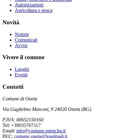
Autorizzazioni
Agricoltura e pesca
Novità
Notizie
Comunicati
Avvisi
Vivere il comune
Luoghi
Eventi
Contatti
Comune di Oneta
Via Guglielmo Marconi, 9 24020 Oneta (BG)
P.IVA: 00652150160
Tel: +39035707117
Email:
info@comune.oneta.bg.it
PEC:
comune.oneta@legalmail.it