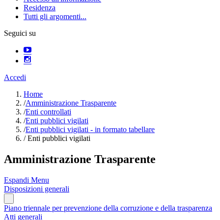
Residenza
Tutti gli argomenti...
Seguici su
Accedi
Home
/
Amministrazione Trasparente
/
Enti controllati
/
Enti pubblici vigilati
/
Enti pubblici vigilati - in formato tabellare
/
Enti pubblici vigilati
Amministrazione Trasparente
Espandi Menu
Disposizioni generali
Piano triennale per prevenzione della corruzione e della trasparenza
Atti generali