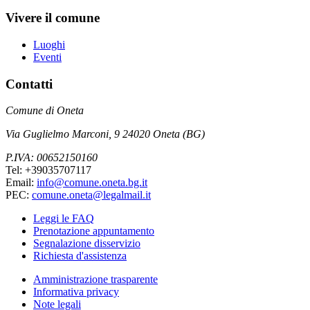
Vivere il comune
Luoghi
Eventi
Contatti
Comune di Oneta
Via Guglielmo Marconi, 9 24020 Oneta (BG)
P.IVA: 00652150160
Tel: +39035707117
Email:
info@comune.oneta.bg.it
PEC:
comune.oneta@legalmail.it
Leggi le FAQ
Prenotazione appuntamento
Segnalazione disservizio
Richiesta d'assistenza
Amministrazione trasparente
Informativa privacy
Note legali