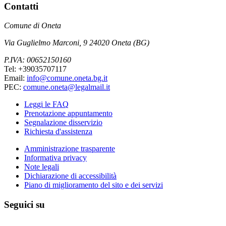
Contatti
Comune di Oneta
Via Guglielmo Marconi, 9 24020 Oneta (BG)
P.IVA: 00652150160
Tel: +39035707117
Email:
info@comune.oneta.bg.it
PEC:
comune.oneta@legalmail.it
Leggi le FAQ
Prenotazione appuntamento
Segnalazione disservizio
Richiesta d'assistenza
Amministrazione trasparente
Informativa privacy
Note legali
Dichiarazione di accessibilità
Piano di miglioramento del sito e dei servizi
Seguici su