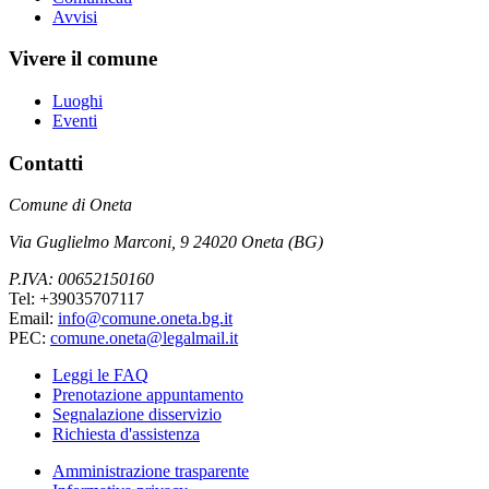
Avvisi
Vivere il comune
Luoghi
Eventi
Contatti
Comune di Oneta
Via Guglielmo Marconi, 9 24020 Oneta (BG)
P.IVA: 00652150160
Tel: +39035707117
Email:
info@comune.oneta.bg.it
PEC:
comune.oneta@legalmail.it
Leggi le FAQ
Prenotazione appuntamento
Segnalazione disservizio
Richiesta d'assistenza
Amministrazione trasparente