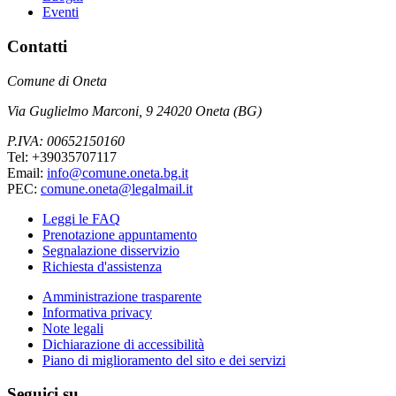
Eventi
Contatti
Comune di Oneta
Via Guglielmo Marconi, 9 24020 Oneta (BG)
P.IVA: 00652150160
Tel: +39035707117
Email:
info@comune.oneta.bg.it
PEC:
comune.oneta@legalmail.it
Leggi le FAQ
Prenotazione appuntamento
Segnalazione disservizio
Richiesta d'assistenza
Amministrazione trasparente
Informativa privacy
Note legali
Dichiarazione di accessibilità
Piano di miglioramento del sito e dei servizi
Seguici su