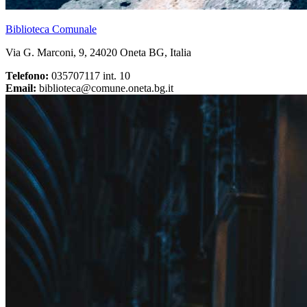
Biblioteca Comunale
Via G. Marconi, 9, 24020 Oneta BG, Italia
Telefono:
035707117 int. 10
Email:
biblioteca@comune.oneta.bg.it