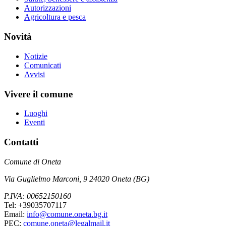
Autorizzazioni
Agricoltura e pesca
Novità
Notizie
Comunicati
Avvisi
Vivere il comune
Luoghi
Eventi
Contatti
Comune di Oneta
Via Guglielmo Marconi, 9 24020 Oneta (BG)
P.IVA: 00652150160
Tel: +39035707117
Email:
info@comune.oneta.bg.it
PEC:
comune.oneta@legalmail.it