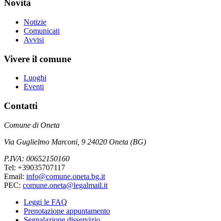
Novità
Notizie
Comunicati
Avvisi
Vivere il comune
Luoghi
Eventi
Contatti
Comune di Oneta
Via Guglielmo Marconi, 9 24020 Oneta (BG)
P.IVA: 00652150160
Tel: +39035707117
Email:
info@comune.oneta.bg.it
PEC:
comune.oneta@legalmail.it
Leggi le FAQ
Prenotazione appuntamento
Segnalazione disservizio