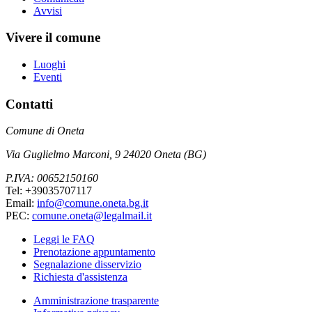
Avvisi
Vivere il comune
Luoghi
Eventi
Contatti
Comune di Oneta
Via Guglielmo Marconi, 9 24020 Oneta (BG)
P.IVA: 00652150160
Tel: +39035707117
Email:
info@comune.oneta.bg.it
PEC:
comune.oneta@legalmail.it
Leggi le FAQ
Prenotazione appuntamento
Segnalazione disservizio
Richiesta d'assistenza
Amministrazione trasparente