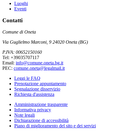
Luoghi
Eventi
Contatti
Comune di Oneta
Via Guglielmo Marconi, 9 24020 Oneta (BG)
P.IVA: 00652150160
Tel: +39035707117
Email:
info@comune.oneta.bg.it
PEC:
comune.oneta@legalmail.it
Leggi le FAQ
Prenotazione appuntamento
Segnalazione disservizio
Richiesta d'assistenza
Amministrazione trasparente
Informativa privacy
Note legali
Dichiarazione di accessibilità
Piano di miglioramento del sito e dei servizi